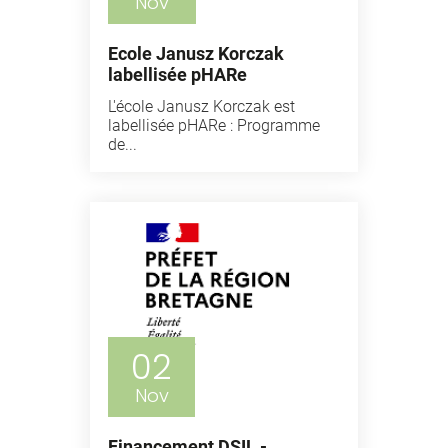
Nov
Ecole Janusz Korczak
labellisée pHARe
L'école Janusz Korczak est
labellisée pHARe : Programme
de...
02
Nov
Financement DSIL -